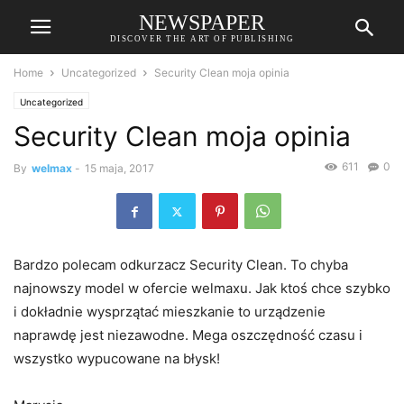
NEWSPAPER
DISCOVER THE ART OF PUBLISHING
Home
Uncategorized
Security Clean moja opinia
Uncategorized
Security Clean moja opinia
611
0
By
welmax
-
15 maja, 2017
Bardzo polecam odkurzacz Security Clean. To chyba
najnowszy model w ofercie welmaxu. Jak ktoś chce szybko
i dokładnie wysprzątać mieszkanie to urządzenie
naprawdę jest niezawodne. Mega oszczędność czasu i
wszystko wypucowane na błysk!