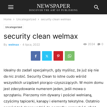
NEWSPAPER
DISCOVER THE ART OF PUBLISHING
Home
Uncategorized
security clean welmax
Uncategorized
security clean welmax
2024
0
By
welmax
-
4 lipca, 2022
Idealny do zadań specjalnych, gdy myślisz, że już się nie
da nic zrobić. Security Clean to istne cudo wśród
wszystkich urządzeń piorąco-czyszczących. W moim domu
jest zdecydowanie numerem jeden, jeśli mowa o
sprzątaniu. Pierzemy nim dywany i pościel wełnianą,
czyścimy tapicerki, kanapy i elementy tekstylne. Ostatnio