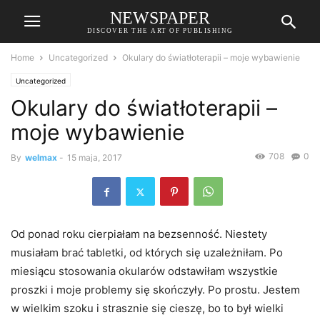
NEWSPAPER
DISCOVER THE ART OF PUBLISHING
Home
Uncategorized
Okulary do światłoterapii – moje wybawienie
Uncategorized
Okulary do światłoterapii –
moje wybawienie
708
0
By
welmax
-
15 maja, 2017
Od ponad roku cierpiałam na bezsenność. Niestety
musiałam brać tabletki, od których się uzależniłam. Po
miesiącu stosowania okularów odstawiłam wszystkie
proszki i moje problemy się skończyły. Po prostu. Jestem
w wielkim szoku i strasznie się cieszę, bo to był wielki